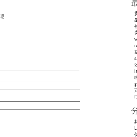
呢
r
s
l
g
L