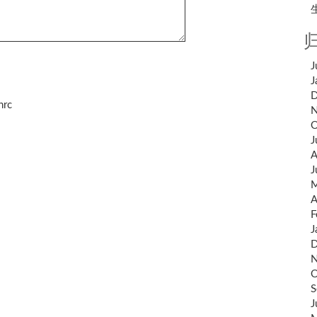
J
J
D
hrc
N
O
J
A
J
M
A
F
J
D
N
O
S
J