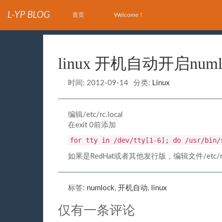
L-YP BLOG
首页
Welcome！
linux 开机自动开启numl
时间:
2012-09-14
分类:
Linux
编辑/etc/rc.local
在exit 0前添加
for tty in /dev/tty[1-6]; do /usr/bin/
如果是RedHat或者其他发行版，编辑文件/etc/rc.d/
标签:
numlock
,
开机自动
,
linux
仅有一条评论