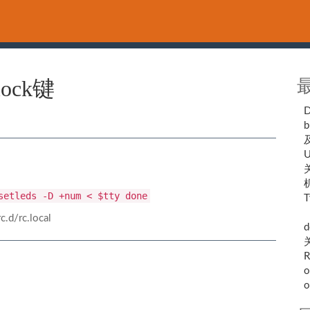
ock键
b
U
关
setleds -D +num < $tty done
T
（
rc.local
d
R
o
o