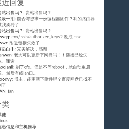
最近回复
贵站出售吗？
: 贵站出售吗？
星辰一泪
: 能否与您求一份编程器固件？我的路由器
被我刷砖了
贵站出售吗？
: 贵站出售吗？
wwqq
: ~nx/.ssh/authorized_keys2 改成 ~nx...
wwr
: 附近链接失效了
幕后白手
: 完美解决，感谢
anwan
: 老大可以更新下网盘吗！！链接已经失
效。谢谢
aoqianII
: 刷了cfe。但是不等reboot，就自动重启
啦。然后有线lan口...
oodyy
: 博主，能更新下附件吗？百度网盘已找不
到了
FAN
: fan
分类
其他
inux
优惠信息和主机推荐