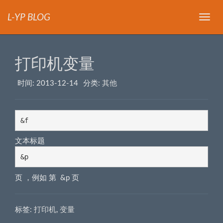
L-YP BLOG
导
航
打印机变量
时间:
2013-12-14
分类:
其他
&f
文本标题
&p
页 ，例如 第 &p 页
标签:
打印机
,
变量