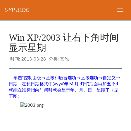
L-YP BLOG
导
航
Win XP/2003 让右下角时间
显示星期
时间:
2013-03-28
分类:
其他
单击“控制面板→区域和语言选项→区域选项→自定义→
日期→在长日期格式中(yyyy'年'M'月'd'日')后面再加五个d，
就能在鼠标指向时间时就会显示年、月、日、星期了（见
下图）！