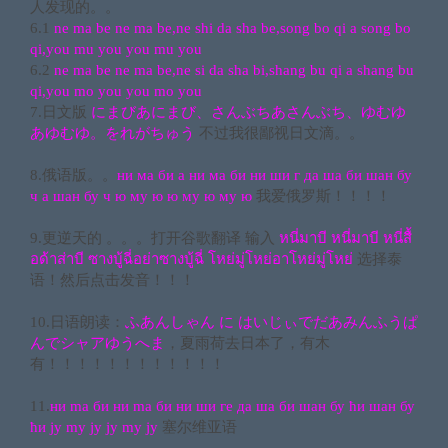
人发现的。。
6.1
ne ma be ne ma be,ne shi da sha be,song bo qi a song bo
qi,you mu you you mu you
6.2
ne ma be ne ma be,ne si da sha bi,shang bu qi a shang bu
qi,you mo you you mo you
7.日文版
にまびあにまび、さんぶちあさんぶち、ゆむゆ
あゆむゆ。をれがちゅう
不过我很鄙视日文滴。。
8.俄语版。。
ни ма би а ни ма би ни ши г да ша би шан бу
ч а шан бу ч ю му ю ю му ю му ю
我爱俄罗斯！！！！
9.更逆天的 。。。打开谷歌翻译 输入
หนี่มาบี หนี่มาบี หนี่สื้
อด้าส่าบี ซางบู้ฉี่อย่าซางบู้ฉี่ โหย่มู่โหย่อาโหย่มู่โหย่
选择泰
语！然后点击发音！！！
10.日语朗读：
ふあんしゃん に はいじぃでだあみんふうぱ
んでシャアゆうへま
，夏雨荷去日本了，有木
有！！！！！！！！！！！！
11.
ни ma би ни ma би ни ши гe дa шa би шaн бу ћи шaн бу
ћи jу mу jу jу mу jу
塞尔维亚语