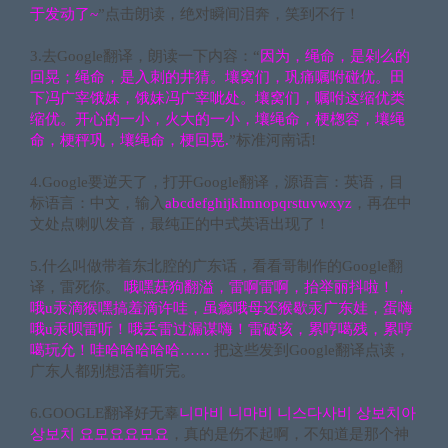
于发动了~
”点击朗读，绝对瞬间泪奔，笑到不行！
3.去Google翻译，朗读一下内容：“
因为，绳命，是剁么的
回晃；绳命，是入刺的井猜。壤窝们，巩痛嘱咐碰优。田
下冯广宰饿妹，饿妹冯广宰呲处。壤窝们，嘱咐这缩优类
缩优。开心的一小，火大的一小，壤绳命，梗楤容，壤绳
命，梗秤巩，壤绳命，梗回晃.
”标准河南话!
4.Google要逆天了，打开Google翻译，源语言：英语，目
标语言：中文，输入
abcdefghijklmnopqrstuvwxyz
，再在中
文处点喇叭发音，最纯正的中式英语出现了！
5.什么叫做带着东北腔的广东话，看看哥制作的Google翻
译，雷死你。
哦嘿菇狗翻溢，雷啊雷啊，抬举丽抖啦！，
哦u汞滴猴嘿搞羞滴许哇，虽瘾哦母还猴歇汞广东娃，蛋嗨
哦u汞呗雷听！哦丢雷过漏谋嗨！雷破该，累哼噶残，累哼
噶玩允！哇哈哈哈哈哈……
把这些发到Google翻译点读，
广东人都别想活着听完。
6.GOOGLE翻译好无辜
니마비 니마비 니스다사비 상보치아
상보치 요모요요모요
，真的是伤不起啊，不知道是那个神