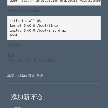
wget http://ftp.us.debian.org/debian/dists/wheezy/
vi /boot/grub/menu.lst
title Install OS

kernel (hd0,0)/boot/linux

initrd (hd0,0)/boot/initrd.gz

boot
保存退出
重启
选择Install OS，进入安装界面.
标签:
debian 引导 系统
添加新评论