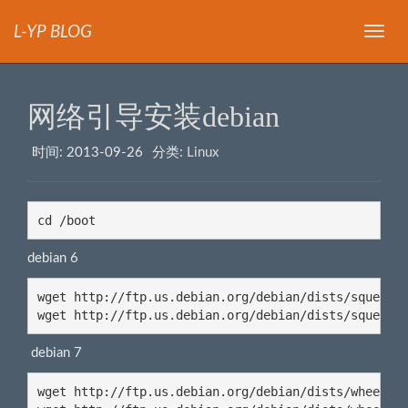
L-YP BLOG
导
航
网络引导安装debian
时间:
2013-09-26
分类:
Linux
cd /boot
debian 6
wget http://ftp.us.debian.org/debian/dists/squeeze/
wget http://ftp.us.debian.org/debian/dists/squeeze
debian 7
wget http://ftp.us.debian.org/debian/dists/wheezy/m