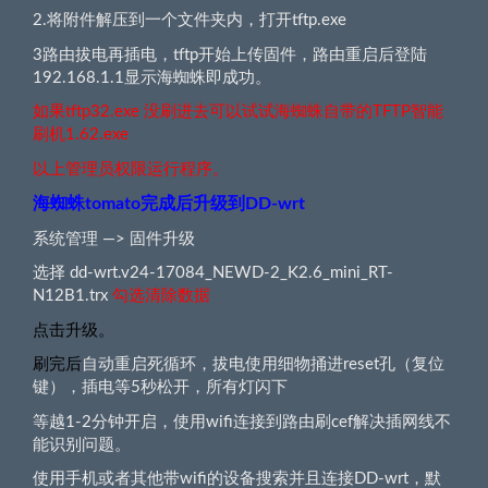
2.将附件解压到一个文件夹内，打开tftp.exe
3路由拔电再插电，tftp开始上传固件，路由重启后登陆
192.168.1.1显示海蜘蛛即成功。
如果tftp32.exe 没刷进去可以试试海蜘蛛自带的TFTP智能
刷机1.62.exe
以上管理员权限运行程序。
海蜘蛛tomato完成后升级到DD-wrt
系统管理 —> 固件升级
选择 dd-wrt.v24-17084_NEWD-2_K2.6_mini_RT-
N12B1.trx
勾选清除数据
点击升级。
刷完后
自动重启死循环，拔电使用细物捅进reset孔（复位
键），插电等5秒松开，所有灯闪下
等越1-2分钟开启，使用wifi连接到路由刷cef解决插网线不
能识别问题。
使用手机或者其他带wifi的设备搜索并且连接DD-wrt，默