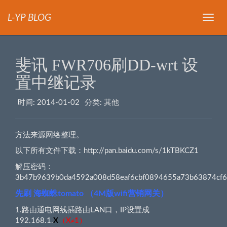
L-YP BLOG
导
航
斐讯 FWR706刷DD-wrt 设
置中继记录
时间:
2014-01-02
分类:
其他
方法来源网络整理。
以下所有文件下载：http://pan.baidu.com/s/1kTBKCZ1
解压密码：
3b47b9639b0da4592a008d58eaf6cbf0894655a73b63874cf6
先刷 海蜘蛛tomato （4M版wifi营销网关）
1.路由通电网线插路由LAN口，IP设置成
192.168.1.
X
（X
≠
1）