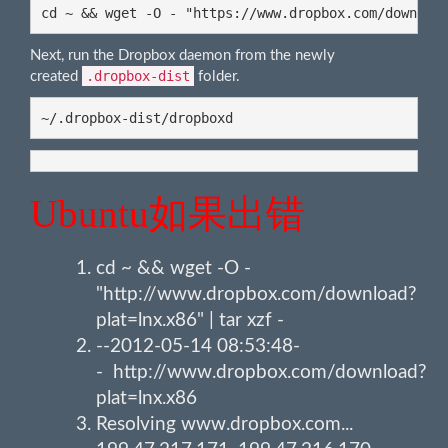
cd ~ && wget -O - "https://www.dropbox.com/downloa
Next, run the Dropbox daemon from the newly
.dropbox-dist
created
folder.
~/.dropbox-dist/dropboxd
Ubuntu如果出错
cd ~ && wget -O -
"http://www.dropbox.com/download?
plat=lnx.x86" | tar xzf -
--2012-05-14 08:53:48-
- http://www.dropbox.com/download?
plat=lnx.x86
Resolving www.dropbox.com...