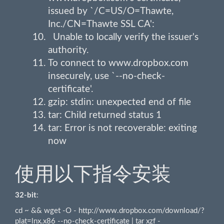
issued by `/C=US/O=Thawte,
Inc./CN=Thawte SSL CA':
Unable to locally verify the issuer's
authority.
To connect to www.dropbox.com
insecurely, use `--no-check-
certificate'.
gzip: stdin: unexpected end of file
tar: Child returned status 1
tar: Error is not recoverable: exiting
now
使用以下指令安装
32-bit
:
cd ~ && wget -O - http://www.dropbox.com/download/?
plat=lnx.x86 --no-check-certificate | tar xzf -