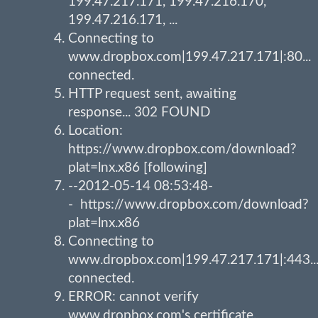
199.47.217.171, 199.47.216.170,
199.47.216.171, ...
Connecting to
www.dropbox.com|199.47.217.171|:80...
connected.
HTTP request sent, awaiting
response... 302 FOUND
Location:
https://www.dropbox.com/download?
plat=lnx.x86 [following]
--2012-05-14 08:53:48-
- https://www.dropbox.com/download?
plat=lnx.x86
Connecting to
www.dropbox.com|199.47.217.171|:443..
connected.
ERROR: cannot verify
www.dropbox.com's certificate,