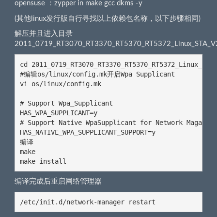
opensuse ：zypper in make gcc dkms -y
(其他linux发行版自行寻找以上依赖包名称，以下步骤相同)
解压并且进入目录
2011_0719_RT3070_RT3370_RT5370_RT5372_Linux_STA_V
cd 2011_0719_RT3070_RT3370_RT5370_RT5372_Linux_STA_
#编辑os/linux/config.mk开启Wpa Supplicant

vi os/linux/config.mk

# Support Wpa_Supplicant

HAS_WPA_SUPPLICANT=y

# Support Native WpaSupplicant for Network Maganger
HAS_NATIVE_WPA_SUPPLICANT_SUPPORT=y

编译

make

make install
编译完成后重启网络管理器
/etc/init.d/network-manager restart