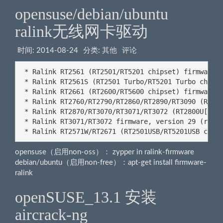
opensuse/debian/ubuntu
ralink无线网卡驱动
时间:
2014-08-24
分类:
其他
评论
 * Ralink RT2561 (RT2501/RT5201 chipset) firmware, 
 * Ralink RT2561S (RT2501 Turbo/RT5201 Turbo chipse
 * Ralink RT2661 (RT2600/RT5600 chipset) firmware, 
 * Ralink RT2760/RT2790/RT2860/RT2890/RT3090 (RT270
 * Ralink RT2870/RT3070/RT3071/RT3072 (RT2800U[D] c
 * Ralink RT3071/RT3072 firmware, version 29 (rt307
 * Ralink RT2571W/RT2671 (RT2501USB/RT5201USB chip
opensuse（启用non-oss）： zypper in ralink-firmware
debian/ubuntu（启用non-free）：apt-get install firmware-
ralink
openSUSE_13.1 安装
aircrack-ng