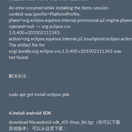
An error occurred while installing the items session
context was:(profile=PlatformProfile,
phase=org.eclipse.equinox.internal.provisional.p2.engine.phases.
operand=null –> org.eclipse.cvs
1.0.400.v201002111343,
action=org.eclipse.equinox.internal.p2.touchpoint.eclipse.action
The artifact file for
osgi.bundle,org.eclipse.cvs,1.0.400.v201002111343 was
not found.
解决办法：
sudo apt-get install eclipse-pde
4.install android SDK
download file:android-sdk_r05-linux_86.tgz（你可以下载
其他版本） 可以从这里下载：