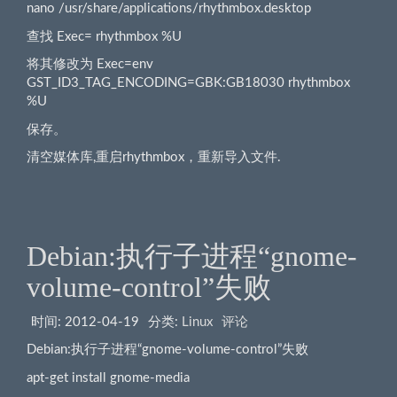
nano /usr/share/applications/rhythmbox.desktop
查找 Exec= rhythmbox %U
将其修改为 Exec=env
GST_ID3_TAG_ENCODING=GBK:GB18030 rhythmbox
%U
保存。
清空媒体库,重启rhythmbox，重新导入文件.
Debian:执行子进程“gnome-
volume-control”失败
时间:
2012-04-19
分类:
Linux
评论
Debian:执行子进程“gnome-volume-control”失败
apt-get install gnome-media