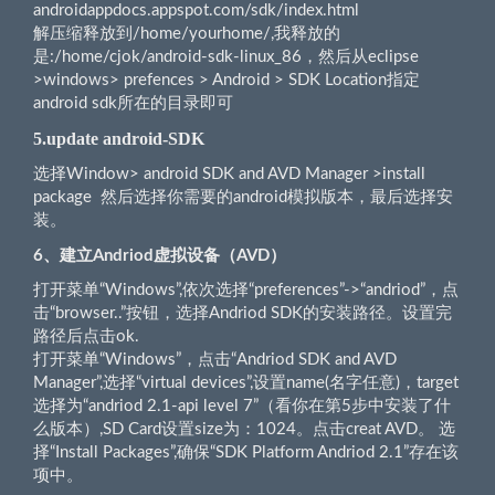
androidappdocs.appspot.com/sdk/index.html
解压缩释放到/home/yourhome/,我释放的
是:/home/cjok/android-sdk-linux_86，然后从eclipse
>windows> prefences > Android > SDK Location指定
android sdk所在的目录即可
5.update android-SDK
选择Window> android SDK and AVD Manager >install
package 然后选择你需要的android模拟版本，最后选择安
装。
6、
建立Andriod虚拟设备（AVD）
打开菜单“Windows”,依次选择“preferences”->“andriod”，点
击“browser..”按钮，选择Andriod SDK的安装路径。设置完
路径后点击ok.
打开菜单“Windows”，点击“Andriod SDK and AVD
Manager”,选择“virtual devices”,设置name(名字任意)，target
选择为“andriod 2.1-api level 7”（看你在第5步中安装了什
么版本）,SD Card设置size为：1024。点击creat AVD。 选
择“Install Packages”,确保“SDK Platform Andriod 2.1”存在该
项中。