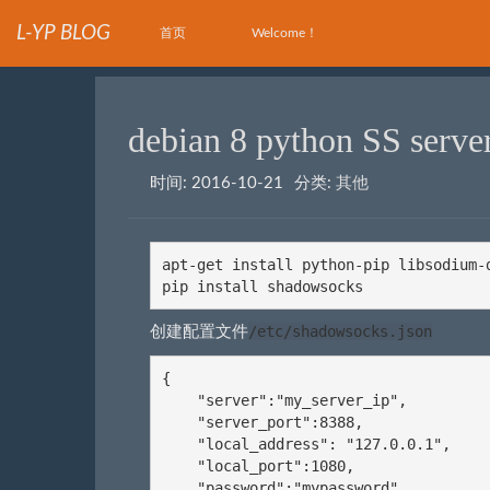
L-YP BLOG
首页
Welcome！
debian 8 python SS serve
时间:
2016-10-21
分类:
其他
apt-get install python-pip libsodium-d
pip install shadowsocks
/etc/shadowsocks.json
创建配置文件
{

    "server":"my_server_ip",

    "server_port":8388,

    "local_address": "127.0.0.1",

    "local_port":1080,

    "password":"mypassword",
