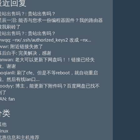
最近回复
贵站出售吗？
: 贵站出售吗？
星辰一泪
: 能否与您求一份编程器固件？我的路由器
被我刷砖了
贵站出售吗？
: 贵站出售吗？
wwqq
: ~nx/.ssh/authorized_keys2 改成 ~nx...
wwr
: 附近链接失效了
幕后白手
: 完美解决，感谢
anwan
: 老大可以更新下网盘吗！！链接已经失
效。谢谢
aoqianII
: 刷了cfe。但是不等reboot，就自动重启
啦。然后有线lan口...
oodyy
: 博主，能更新下附件吗？百度网盘已找不
到了
FAN
: fan
分类
其他
inux
优惠信息和主机推荐