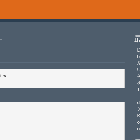
r
b
U
ev  

关
T
（
d
R
o
o