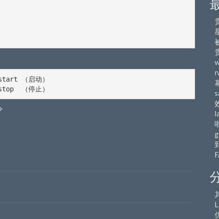
r
 start （启动）

d stop  （停止）
s
令
l
g
L