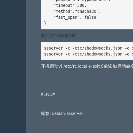
    "timeout":300,

    "method":"chacha20",

    "fast_open": false

}
后台运行ssserver
ssserver -c /etc/shadowsocks.json -d
ssserver -c /etc/shadowsocks.json -
开机启动vi /etc/rc.local 在exit 0前添加启动命
#END#
标签:
debian
,
ssserver