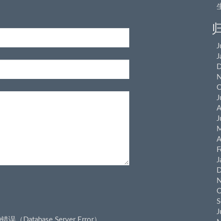
J
J
D
N
O
J
A
J
M
A
F
J
D
N
O
S
J
错误（Database Server Error）