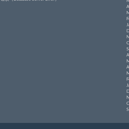
M
A
M
F
J
D
N
O
S
A
M
A
M
F
J
D
N
O
S