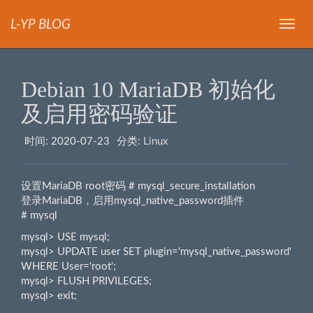
L-YP BLOG
导
航
Debian 10 MariaDB 初始化
及启用密码验证
时间:
2020-07-23
分类:
Linux
设置MariaDB root密码 # mysql_secure_installation
登录MariaDB，启用mysql_native_password插件
# mysql
mysql> USE mysql;
mysql> UPDATE user SET plugin='mysql_native_password'
WHERE User='root';
mysql> FLUSH PRIVILEGES;
mysql> exit;